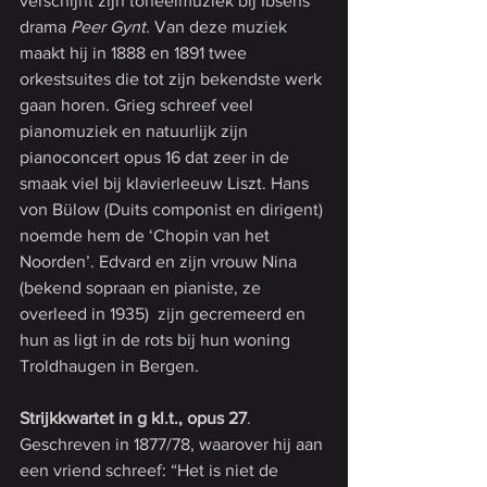
verschijnt zijn toneelmuziek bij Ibsens 
drama 
Peer Gynt.
 Van deze muziek 
maakt hij in 1888 en 1891 twee 
orkestsuites die tot zijn bekendste werk 
gaan horen. Grieg schreef veel 
pianomuziek en natuurlijk zijn 
pianoconcert opus 16 dat zeer in de 
smaak viel bij klavierleeuw Liszt. Hans 
von Bülow (Duits componist en dirigent) 
noemde hem de ‘Chopin van het 
Noorden’. Edvard en zijn vrouw Nina 
(bekend sopraan en pianiste, ze 
overleed in 1935)  zijn gecremeerd en 
hun as ligt in de rots bij hun woning 
Troldhaugen in Bergen.  
Strijkkwartet in g kl.t., opus 27
.
Geschreven in 1877/78, waarover hij aan 
een vriend schreef: “Het is niet de 