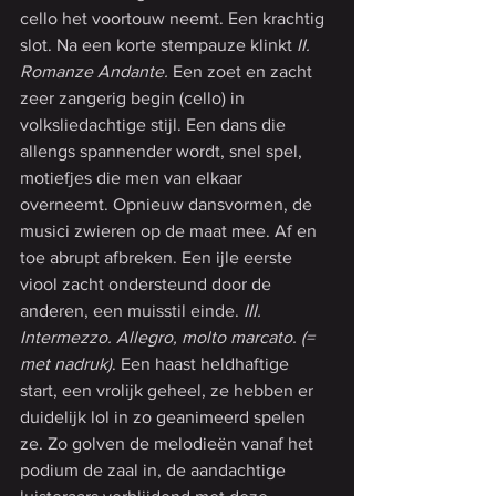
cello het voortouw neemt. Een krachtig 
slot. Na een korte stempauze klinkt 
II. 
Romanze Andante. 
Een zoet en zacht 
zeer zangerig begin (cello) in 
volksliedachtige stijl. Een dans die 
allengs spannender wordt, snel spel, 
motiefjes die men van elkaar 
overneemt. Opnieuw dansvormen, de 
musici zwieren op de maat mee. Af en 
toe abrupt afbreken. Een ijle eerste 
viool zacht ondersteund door de 
anderen, een muisstil einde. 
III. 
Intermezzo. Allegro, molto marcato. (= 
met nadruk)
. Een haast heldhaftige 
start, een vrolijk geheel, ze hebben er 
duidelijk lol in zo geanimeerd spelen 
ze. Zo golven de melodieën vanaf het 
podium de zaal in, de aandachtige 