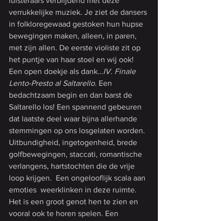
luisteraars verblijdend met deze 
verrukkelijke muziek. Je ziet de dansers 
in folkloregewaad gestoken hun hupse 
bewegingen maken, alleen, in paren, 
met zijn allen. De eerste violiste zit op 
het puntje van haar stoel en wij ook! 
Een open doekje als dank…
IV. Finale 
Lento-Presto al Saltarello. 
Een 
bedachtzaam begin en dan barst de 
Saltarello los! Een spannend gebeuren 
dat laatste deel waar bijna allerhande 
stemmingen op ons losgelaten worden. 
Uitbundigheid, ingetogenheid, brede 
golfbewegingen, staccati, romantische 
verlangens, hartstochten die de vrije 
loop krijgen.  Een ongelooflijk scala aan 
emoties  weerklinken in deze ruimte. 
Het is een groot genot hen te zien en 
vooral ook te horen spelen. Een 