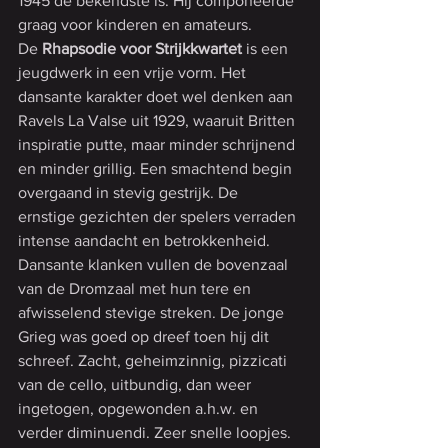
1945 de bekendste is. Hij componeerde 
graag voor kinderen en amateurs.
De 
Rhapsodie voor Strijkkwartet
 is een 
jeugdwerk in een vrije vorm. Het 
dansante karakter doet wel denken aan 
Ravels La Valse uit 1929, waaruit Britten 
inspiratie putte, maar minder schrijnend 
en minder grillig. Een smachtend begin 
overgaand in stevig gestrijk. De 
ernstige gezichten der spelers verraden 
intense aandacht en betrokkenheid. 
Dansante klanken vullen de bovenzaal 
van de Dromzaal met hun tere en 
afwisselend stevige streken. De jonge 
Grieg was goed op dreef toen hij dit 
schreef. Zacht, geheimzinnig, pizzicati 
van de cello, uitbundig, dan weer 
ingetogen, opgewonden a.h.w. en 
verder diminuendi. Zeer snelle loopjes. 