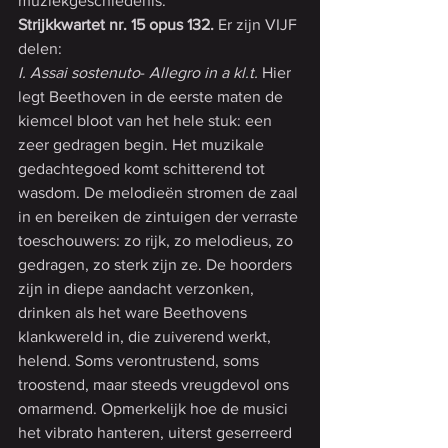
muziekgeschiedenis.
Strijkkwartet nr. 15 opus 132. 
Er zijn VIJF 
delen:
I. Assai sostenuto
- 
Allegro in a kl.t.
 Hier 
legt Beethoven in de eerste maten de 
kiemcel bloot van het hele stuk: een 
zeer gedragen begin. Het muzikale 
gedachtegoed komt schitterend tot 
wasdom. De melodieën stromen de zaal 
in en bereiken de zintuigen der verraste 
toeschouwers: zo rijk, zo melodieus, zo 
gedragen, zo sterk zijn ze. De hoorders 
zijn in diepe aandacht verzonken, 
drinken als het ware Beethovens 
klankwereld in, die zuiverend werkt, 
helend. Soms verontrustend, soms 
troostend, maar steeds vreugdevol ons 
omarmend. Opmerkelijk hoe de musici 
het vibrato hanteren, uiterst geserreerd 