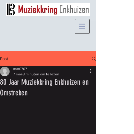
Post
mar0707
7 mei
3 minuten om te lezen
80 Jaar Muziekkring Enkhuizen en
Omstreken