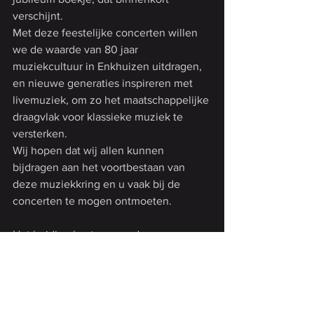
verschijnt.
Met deze feestelijke concerten willen 
we de waarde van 80 jaar 
muziekcultuur in Enkhuizen uitdragen, 
en nieuwe generaties inspireren met 
livemuziek, om zo het maatschappelijke 
draagvlak voor klassieke muziek te 
versterken.
Wij hopen dat wij allen kunnen 
bijdragen aan het voortbestaan van 
deze muziekkring en u vaak bij de 
concerten te mogen ontmoeten.
Het huidige bestuur van de 
MUZIEKKRING ENKHUIZEN en 
OMSTREKEN.
Marja van Keulen-Tinholt, Martina van 
der Neut, Liesbeth van Blokland, Rob 